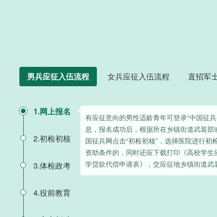
男兵应征入伍流程
女兵应征入伍流程
直招军
1.网上报名
有应征意向的男性适龄青年可登录“中国征兵
息，报名成功后，根据所在乡镇街道武装部
2.初检初核
国征兵网点击“初检初核”，选择医院进行初
资助条件的，同时还应下载打印《高校学生
学贷款代偿申请表》，交应征地乡镇街道武
3.体检政考
4.役前教育