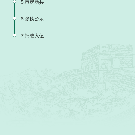
5.审定新兵
6.张榜公示
7.批准入伍