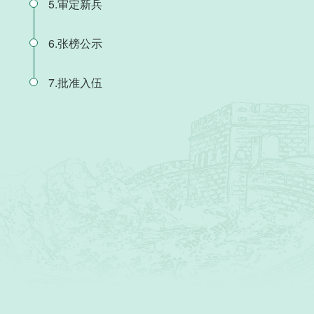
5.审定新兵
6.张榜公示
7.批准入伍