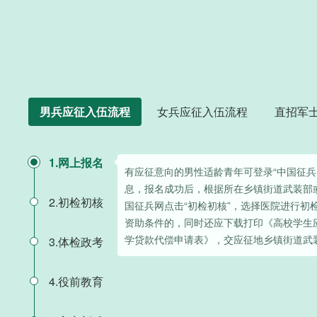
男兵应征入伍流程
女兵应征入伍流程
直招军
1.网上报名
有应征意向的男性适龄青年可登录“中国征兵
息，报名成功后，根据所在乡镇街道武装部
2.初检初核
国征兵网点击“初检初核”，选择医院进行初
资助条件的，同时还应下载打印《高校学生
学贷款代偿申请表》，交应征地乡镇街道武
3.体检政考
4.役前教育