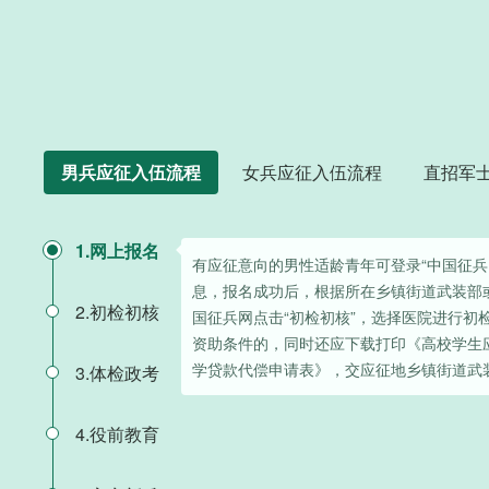
男兵应征入伍流程
女兵应征入伍流程
直招军
1.网上报名
有应征意向的男性适龄青年可登录“中国征兵
息，报名成功后，根据所在乡镇街道武装部
2.初检初核
国征兵网点击“初检初核”，选择医院进行初
资助条件的，同时还应下载打印《高校学生
学贷款代偿申请表》，交应征地乡镇街道武
3.体检政考
4.役前教育