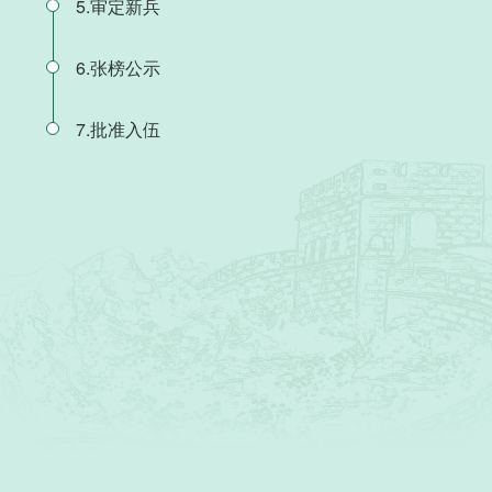
5.审定新兵
6.张榜公示
7.批准入伍