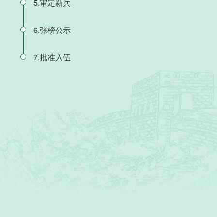
5.审定新兵
6.张榜公示
7.批准入伍