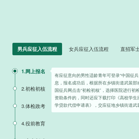
男兵应征入伍流程
女兵应征入伍流程
直招军
1.网上报名
有应征意向的男性适龄青年可登录“中国征兵
息，报名成功后，根据所在乡镇街道武装部
2.初检初核
国征兵网点击“初检初核”，选择医院进行初
资助条件的，同时还应下载打印《高校学生
学贷款代偿申请表》，交应征地乡镇街道武
3.体检政考
4.役前教育