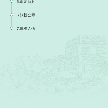
5.审定新兵
6.张榜公示
7.批准入伍