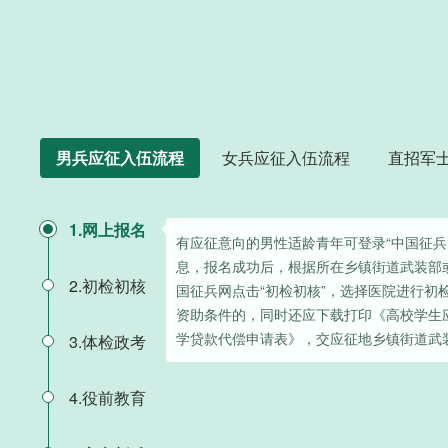
男兵应征入伍流程
女兵应征入伍流程
直招军
1.网上报名
有应征意向的男性适龄青年可登录“中国征兵
息，报名成功后，根据所在乡镇街道武装部
2.初检初核
国征兵网点击“初检初核”，选择医院进行初
资助条件的，同时还应下载打印《高校学生
学贷款代偿申请表》，交应征地乡镇街道武
3.体检政考
4.役前教育