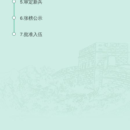
5.审定新兵
6.张榜公示
7.批准入伍