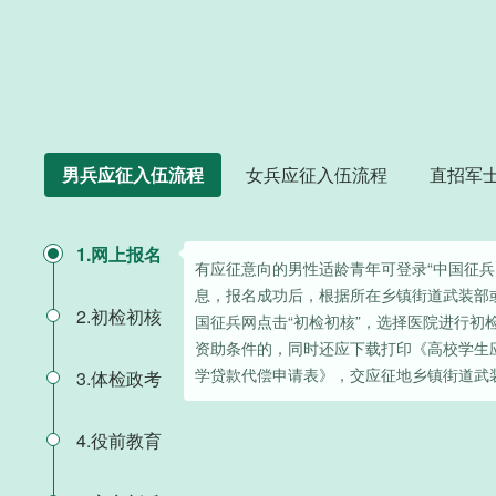
男兵应征入伍流程
女兵应征入伍流程
直招军
1.网上报名
有应征意向的男性适龄青年可登录“中国征兵
息，报名成功后，根据所在乡镇街道武装部
2.初检初核
国征兵网点击“初检初核”，选择医院进行初
资助条件的，同时还应下载打印《高校学生
学贷款代偿申请表》，交应征地乡镇街道武
3.体检政考
4.役前教育