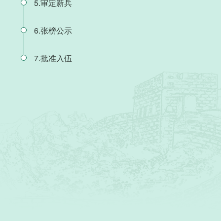
5.审定新兵
6.张榜公示
7.批准入伍