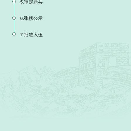
5.审定新兵
6.张榜公示
7.批准入伍