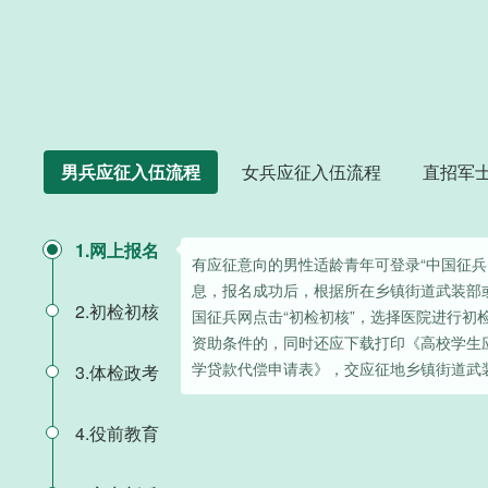
男兵应征入伍流程
女兵应征入伍流程
直招军
1.网上报名
有应征意向的男性适龄青年可登录“中国征兵
息，报名成功后，根据所在乡镇街道武装部
2.初检初核
国征兵网点击“初检初核”，选择医院进行初
资助条件的，同时还应下载打印《高校学生
学贷款代偿申请表》，交应征地乡镇街道武
3.体检政考
4.役前教育