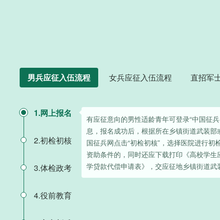
男兵应征入伍流程
女兵应征入伍流程
直招军
1.网上报名
有应征意向的男性适龄青年可登录“中国征兵
息，报名成功后，根据所在乡镇街道武装部
2.初检初核
国征兵网点击“初检初核”，选择医院进行初
资助条件的，同时还应下载打印《高校学生
学贷款代偿申请表》，交应征地乡镇街道武
3.体检政考
4.役前教育