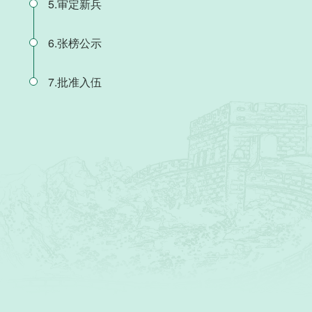
5.审定新兵
6.张榜公示
7.批准入伍