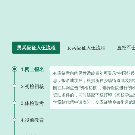
男兵应征入伍流程
女兵应征入伍流程
直招军
1.网上报名
有应征意向的男性适龄青年可登录“中国征兵
息，报名成功后，根据所在乡镇街道武装部
2.初检初核
国征兵网点击“初检初核”，选择医院进行初
资助条件的，同时还应下载打印《高校学生
学贷款代偿申请表》，交应征地乡镇街道武
3.体检政考
4.役前教育