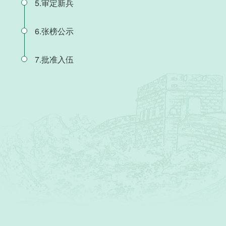
5.审定新兵
6.张榜公示
7.批准入伍