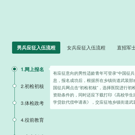
男兵应征入伍流程
女兵应征入伍流程
直招军
1.网上报名
有应征意向的男性适龄青年可登录“中国征兵
息，报名成功后，根据所在乡镇街道武装部
2.初检初核
国征兵网点击“初检初核”，选择医院进行初
资助条件的，同时还应下载打印《高校学生
学贷款代偿申请表》，交应征地乡镇街道武
3.体检政考
4.役前教育