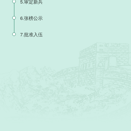
5.审定新兵
6.张榜公示
7.批准入伍