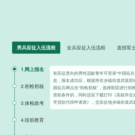
男兵应征入伍流程
女兵应征入伍流程
直招军
1.网上报名
有应征意向的男性适龄青年可登录“中国征兵
息，报名成功后，根据所在乡镇街道武装部
2.初检初核
国征兵网点击“初检初核”，选择医院进行初
资助条件的，同时还应下载打印《高校学生
学贷款代偿申请表》，交应征地乡镇街道武
3.体检政考
4.役前教育