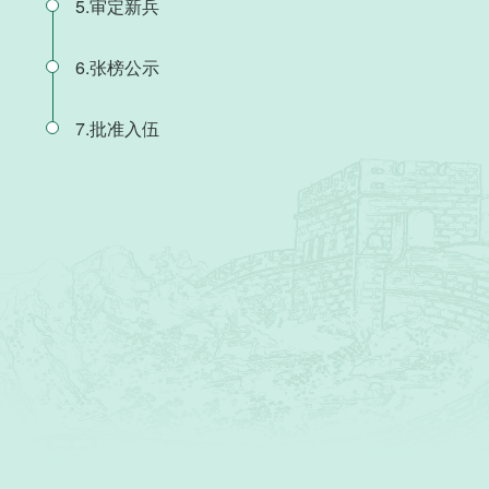
5.审定新兵
6.张榜公示
7.批准入伍