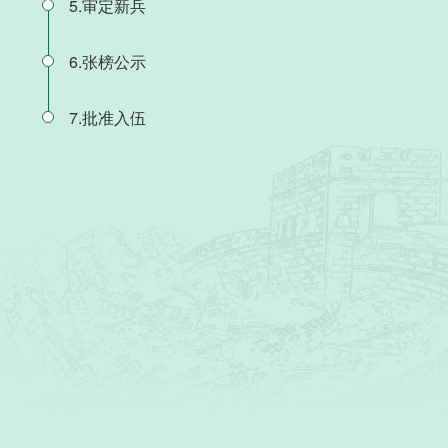
5.审定新兵
6.张榜公示
7.批准入伍