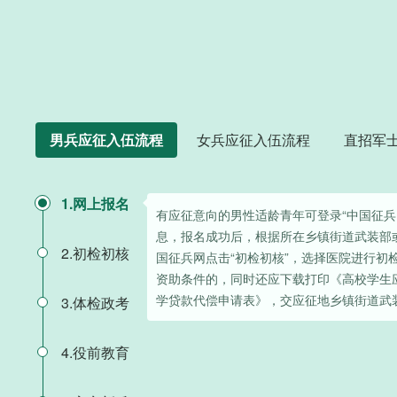
男兵应征入伍流程
女兵应征入伍流程
直招军
1.网上报名
有应征意向的男性适龄青年可登录“中国征兵
息，报名成功后，根据所在乡镇街道武装部
2.初检初核
国征兵网点击“初检初核”，选择医院进行初
资助条件的，同时还应下载打印《高校学生
学贷款代偿申请表》，交应征地乡镇街道武
3.体检政考
4.役前教育