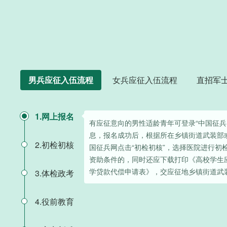
男兵应征入伍流程
女兵应征入伍流程
直招军
1.网上报名
有应征意向的男性适龄青年可登录“中国征兵
息，报名成功后，根据所在乡镇街道武装部
2.初检初核
国征兵网点击“初检初核”，选择医院进行初
资助条件的，同时还应下载打印《高校学生
学贷款代偿申请表》，交应征地乡镇街道武
3.体检政考
4.役前教育