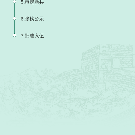
5.审定新兵
6.张榜公示
7.批准入伍