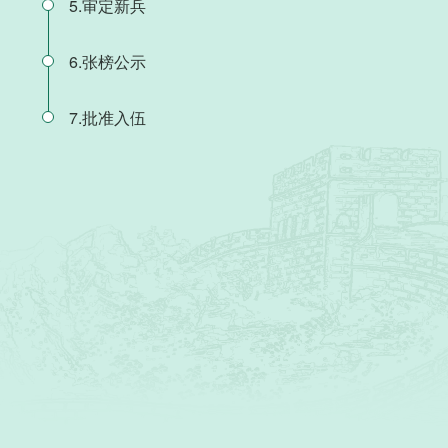
5.审定新兵
6.张榜公示
7.批准入伍