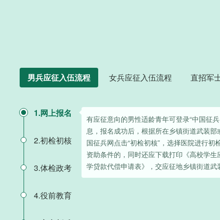
男兵应征入伍流程
女兵应征入伍流程
直招军
1.网上报名
有应征意向的男性适龄青年可登录“中国征兵
息，报名成功后，根据所在乡镇街道武装部
2.初检初核
国征兵网点击“初检初核”，选择医院进行初
资助条件的，同时还应下载打印《高校学生
学贷款代偿申请表》，交应征地乡镇街道武
3.体检政考
4.役前教育