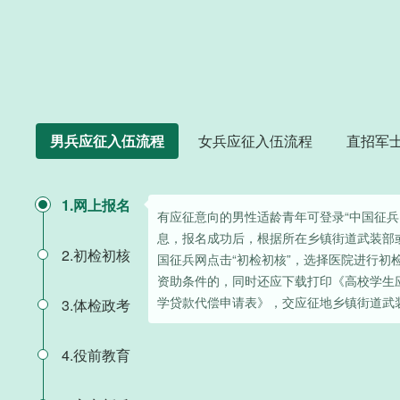
男兵应征入伍流程
女兵应征入伍流程
直招军
1.网上报名
有应征意向的男性适龄青年可登录“中国征兵
息，报名成功后，根据所在乡镇街道武装部
2.初检初核
国征兵网点击“初检初核”，选择医院进行初
资助条件的，同时还应下载打印《高校学生
学贷款代偿申请表》，交应征地乡镇街道武
3.体检政考
4.役前教育