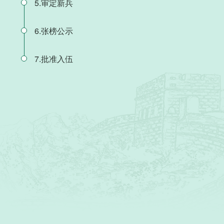
5.审定新兵
6.张榜公示
7.批准入伍