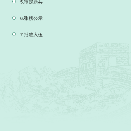
5.审定新兵
6.张榜公示
7.批准入伍