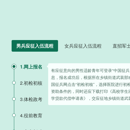
男兵应征入伍流程
女兵应征入伍流程
直招军
1.网上报名
有应征意向的男性适龄青年可登录“中国征兵
息，报名成功后，根据所在乡镇街道武装部
2.初检初核
国征兵网点击“初检初核”，选择医院进行初
资助条件的，同时还应下载打印《高校学生
学贷款代偿申请表》，交应征地乡镇街道武
3.体检政考
4.役前教育