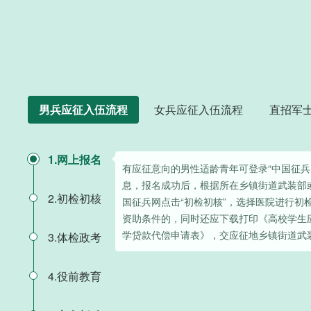
男兵应征入伍流程
女兵应征入伍流程
直招军
1.网上报名
有应征意向的男性适龄青年可登录“中国征兵
息，报名成功后，根据所在乡镇街道武装部
2.初检初核
国征兵网点击“初检初核”，选择医院进行初
资助条件的，同时还应下载打印《高校学生
学贷款代偿申请表》，交应征地乡镇街道武
3.体检政考
4.役前教育