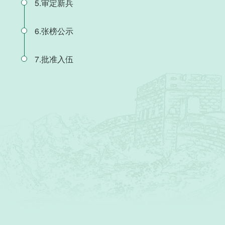
5.审定新兵
6.张榜公示
7.批准入伍