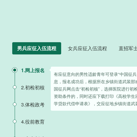
男兵应征入伍流程
女兵应征入伍流程
直招军
1.网上报名
有应征意向的男性适龄青年可登录“中国征兵
息，报名成功后，根据所在乡镇街道武装部
2.初检初核
国征兵网点击“初检初核”，选择医院进行初
资助条件的，同时还应下载打印《高校学生
学贷款代偿申请表》，交应征地乡镇街道武
3.体检政考
4.役前教育