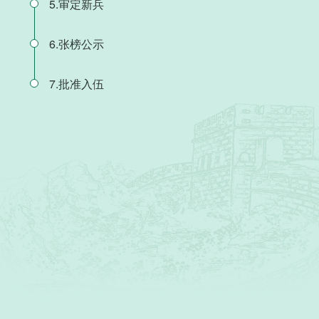
5.审定新兵
6.张榜公示
7.批准入伍